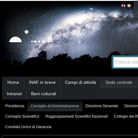
Salta
Strumenti
personali
ai
contenuti.
|
Salta
alla
Cerca nel s
Ricerca
navigazione
avanzata…
Sezioni
Home
INAF in breve
Campi di attività
Sede centrale
Intranet
Beni culturali
Presidenza
Consiglio di Amministrazione
Direzione Generale
Direzion
Consiglio Scientifico
Raggruppamenti Scientifici Nazionali
Collegio dei R
Comitato Unico di Garanzia