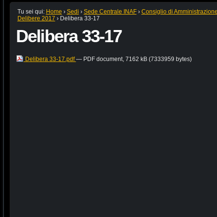
Tu sei qui:
Home
›
Sedi
›
Sede Centrale INAF
›
Consiglio di Amministrazion
Delibere 2017
›
Delibera 33-17
Delibera 33-17
Delibera 33-17.pdf
— PDF document, 7162 kB (7333959 bytes)