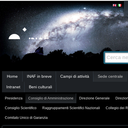
Salta
Strumenti
personali
ai
contenuti.
|
Salta
alla
Cerca nel s
Ricerca
navigazione
avanzata…
Sezioni
Home
INAF in breve
Campi di attività
Sede centrale
Intranet
Beni culturali
Presidenza
Consiglio di Amministrazione
Direzione Generale
Direzion
Consiglio Scientifico
Raggruppamenti Scientifici Nazionali
Collegio dei R
Comitato Unico di Garanzia