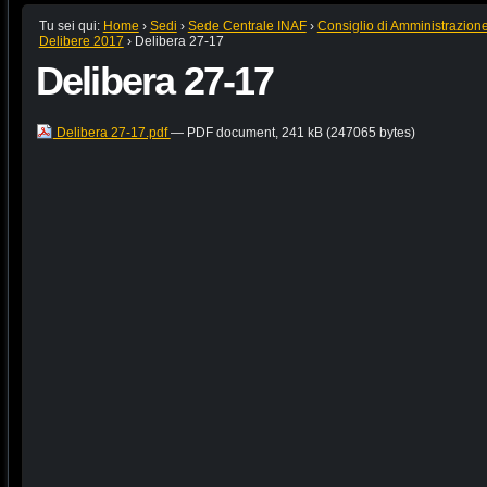
Tu sei qui:
Home
›
Sedi
›
Sede Centrale INAF
›
Consiglio di Amministrazion
Delibere 2017
›
Delibera 27-17
Delibera 27-17
Delibera 27-17.pdf
— PDF document, 241 kB (247065 bytes)