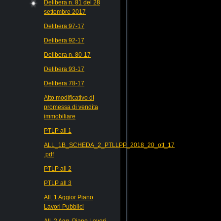
Delibera n. 81 del 28
settembre 2017
Delibera 97-17
Delibera 92-17
Delibera n. 80-17
Delibera 93-17
Delibera 78-17
Atto modificativo di
promessa di vendita
immobiliare
PTLP all 1
ALL_1B_SCHEDA_2_PTLLPP_2018_20_ott_17
.pdf
PTLP all 2
PTLP all 3
All. 1 Aggior Piano
Lavori Pubblici
All. 2 Agg. Piano Lavori