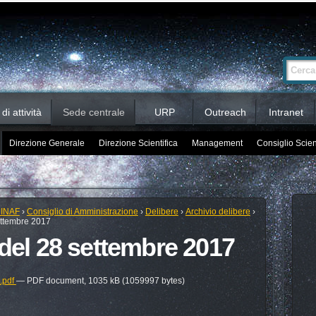
Ricerca
Cerca nel 
avanzata…
i attività
Sede centrale
URP
Outreach
Intranet
Direzione Generale
Direzione Scientifica
Management
Consiglio Scien
 INAF
›
Consiglio di Amministrazione
›
Delibere
›
Archivio delibere
›
ettembre 2017
 del 28 settembre 2017
7.pdf
— PDF document, 1035 kB (1059997 bytes)