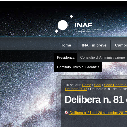
Salta
Strumenti
Sezioni
personali
ai
contenuti.
|
Salta
alla
navigazione
Home
INAF in breve
Campi d
Presidenza
Consiglio di Amministrazione
Comitato Unico di Garanzia
Tu sei qui:
Home
›
Sedi
›
Sede Centrale
Delibere 2017
›
Delibera n. 81 del 28 s
Delibera n. 81
Delibera n. 81 del 28 settembre 201