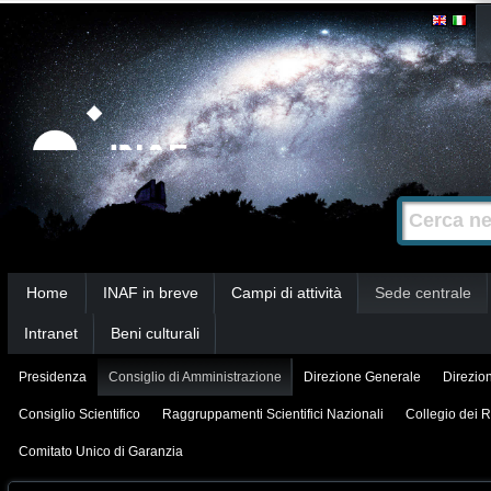
Salta
Strumenti
personali
ai
contenuti.
|
Salta
alla
Cerca nel s
Ricerca
navigazione
avanzata…
Sezioni
Home
INAF in breve
Campi di attività
Sede centrale
Intranet
Beni culturali
Presidenza
Consiglio di Amministrazione
Direzione Generale
Direzion
Consiglio Scientifico
Raggruppamenti Scientifici Nazionali
Collegio dei R
Comitato Unico di Garanzia