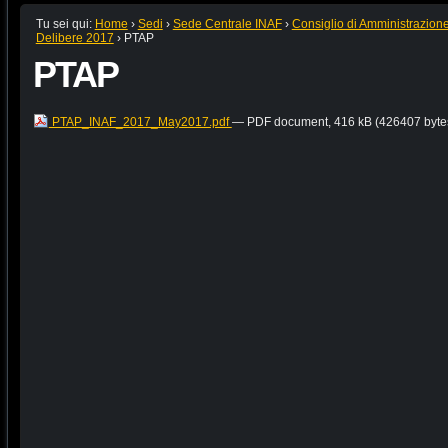
Tu sei qui:
Home
›
Sedi
›
Sede Centrale INAF
›
Consiglio di Amministrazion
Delibere 2017
›
PTAP
PTAP
PTAP_INAF_2017_May2017.pdf
— PDF document, 416 kB (426407 byte