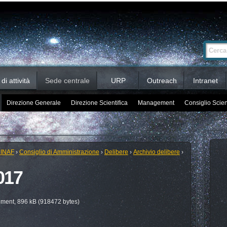
Ricerca
Cerca nel 
avanzata…
i attività
Sede centrale
URP
Outreach
Intranet
Direzione Generale
Direzione Scientifica
Management
Consiglio Scien
 INAF
›
Consiglio di Amministrazione
›
Delibere
›
Archivio delibere
›
017
ent, 896 kB (918472 bytes)