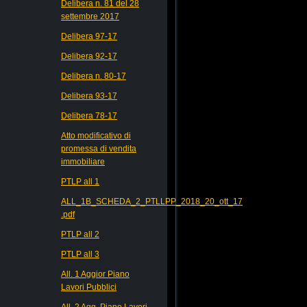
Delibera n. 81 del 28
settembre 2017
Delibera 97-17
Delibera 92-17
Delibera n. 80-17
Delibera 93-17
Delibera 78-17
Atto modificativo di
promessa di vendita
immobiliare
PTLP all 1
ALL_1B_SCHEDA_2_PTLLPP_2018_20_ott_17
.pdf
PTLP all 2
PTLP all 3
All. 1 Aggior Piano
Lavori Pubblici
All. 2 Agg. Piano Lavori