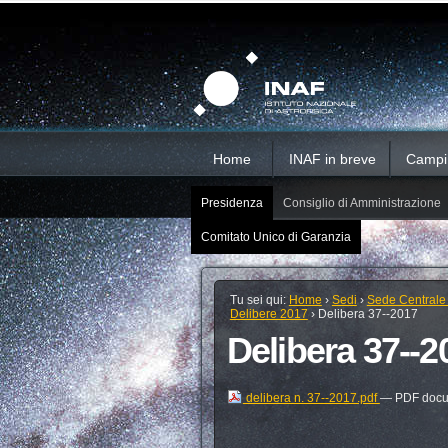
Salta
Strumenti
Sezioni
personali
ai
contenuti.
|
Salta
alla
navigazione
Home
INAF in breve
Campi d
Presidenza
Consiglio di Amministrazione
Comitato Unico di Garanzia
Tu sei qui:
Home
›
Sedi
›
Sede Centrale
Delibere 2017
›
Delibera 37--2017
Delibera 37--2
delibera n. 37--2017.pdf
— PDF docum