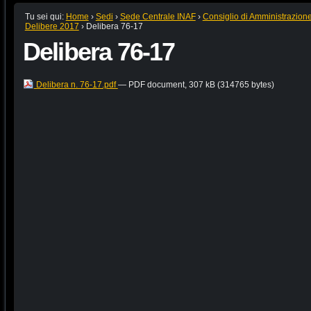
Tu sei qui:
Home
›
Sedi
›
Sede Centrale INAF
›
Consiglio di Amministrazion
Delibere 2017
›
Delibera 76-17
Delibera 76-17
Delibera n. 76-17.pdf
— PDF document, 307 kB (314765 bytes)