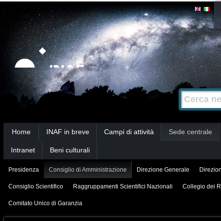
Salta
Strumenti
personali
ai
contenuti.
|
Salta
alla
Cerca nel s
Ricerca
navigazione
avanzata…
Sezioni
Home
INAF in breve
Campi di attività
Sede centrale
Intranet
Beni culturali
Presidenza
Consiglio di Amministrazione
Direzione Generale
Direzion
Consiglio Scientifico
Raggruppamenti Scientifici Nazionali
Collegio dei R
Comitato Unico di Garanzia