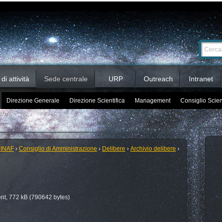
Ricerca
Cerca nel 
avanzata…
i attività
Sede centrale
URP
Outreach
Intranet
Direzione Generale
Direzione Scientifica
Management
Consiglio Scien
 INAF
›
Consiglio di Amministrazione
›
Delibere
›
Archivio delibere
›
t, 772 kB (790642 bytes)