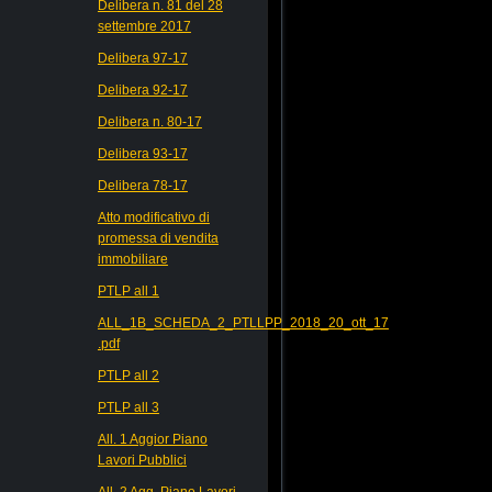
Delibera n. 81 del 28
settembre 2017
Delibera 97-17
Delibera 92-17
Delibera n. 80-17
Delibera 93-17
Delibera 78-17
Atto modificativo di
promessa di vendita
immobiliare
PTLP all 1
ALL_1B_SCHEDA_2_PTLLPP_2018_20_ott_17
.pdf
PTLP all 2
PTLP all 3
All. 1 Aggior Piano
Lavori Pubblici
All. 2 Agg. Piano Lavori