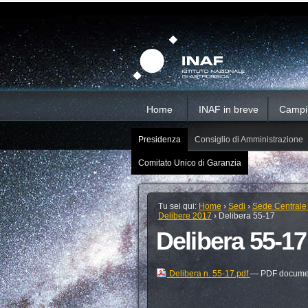
Salta
Strumenti
Sezioni
personali
ai
contenuti.
|
Salta
alla
navigazione
Home
INAF in breve
Campi d
Presidenza
Consiglio di Amministrazione
Comitato Unico di Garanzia
Tu sei qui:
Home
›
Sedi
›
Sede Centrale
Delibere 2017
›
Delibera 55-17
Delibera 55-17
Delibera n. 55-17.pdf
— PDF documen