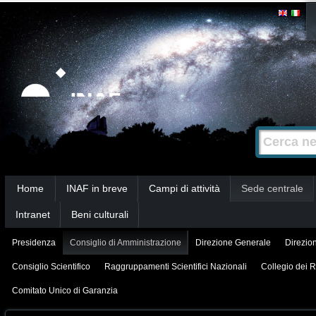
Salta
Strumenti
personali
ai
contenuti.
|
Salta
alla
Cerca nel s
Ricerca
navigazione
avanzata…
Sezioni
Home
INAF in breve
Campi di attività
Sede centrale
Intranet
Beni culturali
Presidenza
Consiglio di Amministrazione
Direzione Generale
Direzion
Consiglio Scientifico
Raggruppamenti Scientifici Nazionali
Collegio dei R
Comitato Unico di Garanzia