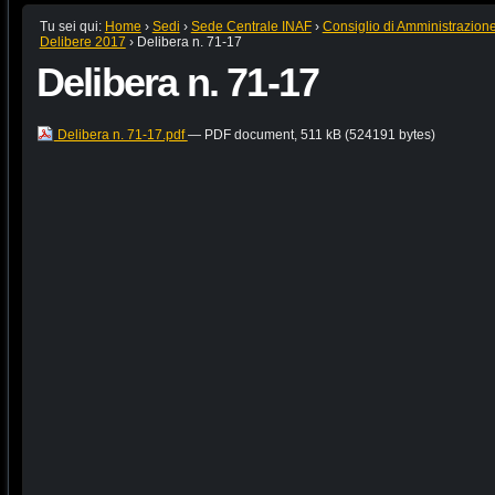
Tu sei qui:
Home
›
Sedi
›
Sede Centrale INAF
›
Consiglio di Amministrazion
Delibere 2017
›
Delibera n. 71-17
Delibera n. 71-17
Delibera n. 71-17.pdf
— PDF document, 511 kB (524191 bytes)