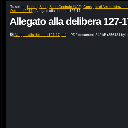
Tu sei qui:
Home
›
Sedi
›
Sede Centrale INAF
›
Consiglio di Amministrazion
Delibere 2017
›
Allegato alla delibera 127-17
Allegato alla delibera 127-1
Allegato alla delibera 127-17.pdf
— PDF document, 348 kB (356434 byte