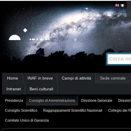
Salta
Strumenti
personali
ai
contenuti.
|
Salta
alla
Cerca nel s
Ricerca
navigazione
avanzata…
Sezioni
Home
INAF in breve
Campi di attività
Sede centrale
Intranet
Beni culturali
Presidenza
Consiglio di Amministrazione
Direzione Generale
Direzion
Consiglio Scientifico
Raggruppamenti Scientifici Nazionali
Collegio dei R
Comitato Unico di Garanzia