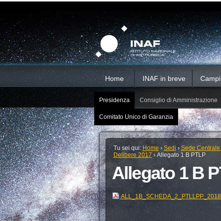
Salta
Strumenti
Sezioni
personali
ai
contenuti.
|
Salta
alla
navigazione
Home
INAF in breve
Campi d
Presidenza
Consiglio di Amministrazione
Comitato Unico di Garanzia
Tu sei qui:
Home
›
Sedi
›
Sede Centrale
Delibere 2017
›
Allegato 1 B PTLP
Allegato 1 B 
ALL_1B_SCHEDA_2_PTLLPP_2018_2