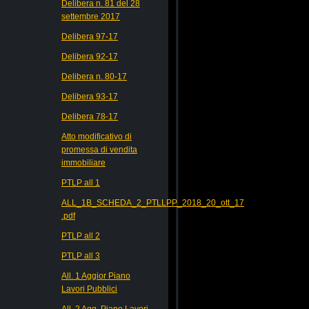
Delibera n. 81 del 28
settembre 2017
Delibera 97-17
Delibera 92-17
Delibera n. 80-17
Delibera 93-17
Delibera 78-17
Atto modificativo di
promessa di vendita
immobiliare
PTLP all 1
ALL_1B_SCHEDA_2_PTLLPP_2018_20_ott_17
.pdf
PTLP all 2
PTLP all 3
All. 1 Aggior Piano
Lavori Pubblici
All. 2 Agg. Piano Lavori