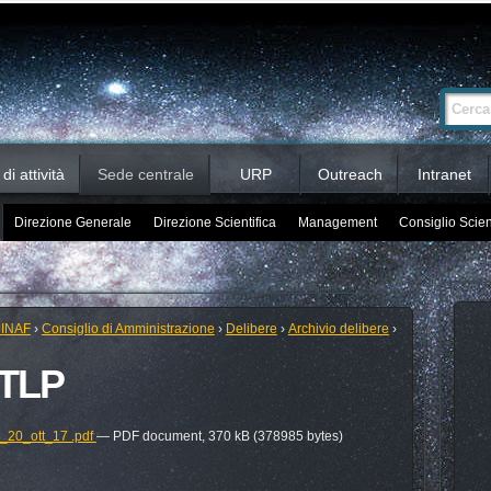
Ricerca
Cerca nel 
avanzata…
i attività
Sede centrale
URP
Outreach
Intranet
Direzione Generale
Direzione Scientifica
Management
Consiglio Scien
 INAF
›
Consiglio di Amministrazione
›
Delibere
›
Archivio delibere
›
PTLP
0_ott_17 .pdf
— PDF document, 370 kB (378985 bytes)