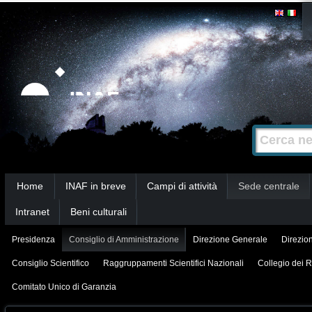
Salta
Strumenti
personali
ai
contenuti.
|
Salta
alla
Cerca nel s
Ricerca
navigazione
avanzata…
Sezioni
Home
INAF in breve
Campi di attività
Sede centrale
Intranet
Beni culturali
Presidenza
Consiglio di Amministrazione
Direzione Generale
Direzion
Consiglio Scientifico
Raggruppamenti Scientifici Nazionali
Collegio dei R
Comitato Unico di Garanzia