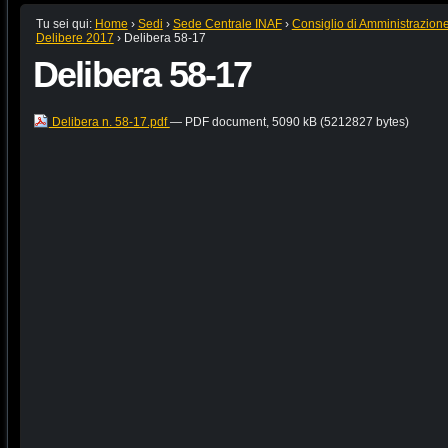
Tu sei qui:
Home
›
Sedi
›
Sede Centrale INAF
›
Consiglio di Amministrazion
Delibere 2017
›
Delibera 58-17
Delibera 58-17
Delibera n. 58-17.pdf
— PDF document, 5090 kB (5212827 bytes)