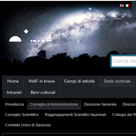
Salta
Strumenti
personali
ai
contenuti.
|
Salta
alla
Cerca nel s
Ricerca
navigazione
avanzata…
Sezioni
Home
INAF in breve
Campi di attività
Sede centrale
Intranet
Beni culturali
Presidenza
Consiglio di Amministrazione
Direzione Generale
Direzion
Consiglio Scientifico
Raggruppamenti Scientifici Nazionali
Collegio dei R
Comitato Unico di Garanzia