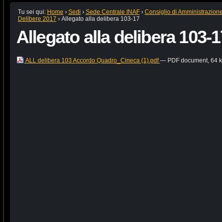
Tu sei qui:
Home
›
Sedi
›
Sede Centrale INAF
›
Consiglio di Amministrazion
Delibere 2017
›
Allegato alla delibera 103-17
Allegato alla delibera 103-1
ALL delibera 103 Accordo Quadro_Cineca (1).pdf
— PDF document, 64 k