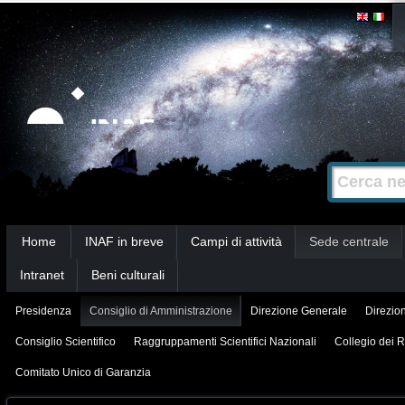
Salta
Strumenti
personali
ai
contenuti.
|
Salta
alla
Cerca nel s
Ricerca
navigazione
avanzata…
Sezioni
Home
INAF in breve
Campi di attività
Sede centrale
Intranet
Beni culturali
Presidenza
Consiglio di Amministrazione
Direzione Generale
Direzion
Consiglio Scientifico
Raggruppamenti Scientifici Nazionali
Collegio dei R
Comitato Unico di Garanzia