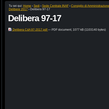
Tu sei qui:
Home
›
Sedi
›
Sede Centrale INAF
›
Consiglio di Amministrazion
Delibere 2017
›
Delibera 97-17
Delibera 97-17
Delibera CdA 97-2017.pdf
— PDF document, 1077 kB (1103140 bytes)