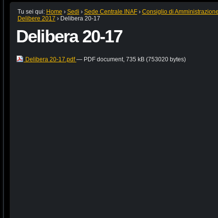
Tu sei qui:
Home
›
Sedi
›
Sede Centrale INAF
›
Consiglio di Amministrazion
Delibere 2017
›
Delibera 20-17
Delibera 20-17
Delibera 20-17.pdf
— PDF document, 735 kB (753020 bytes)