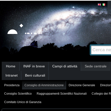
Salta
Strumenti
personali
ai
contenuti.
|
Salta
alla
Cerca nel s
Ricerca
navigazione
avanzata…
Sezioni
Home
INAF in breve
Campi di attività
Sede centrale
Intranet
Beni culturali
Presidenza
Consiglio di Amministrazione
Direzione Generale
Direzion
Consiglio Scientifico
Raggruppamenti Scientifici Nazionali
Collegio dei R
Comitato Unico di Garanzia