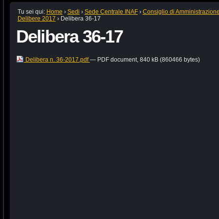
Tu sei qui:
Home
›
Sedi
›
Sede Centrale INAF
›
Consiglio di Amministrazion
Delibere 2017
›
Delibera 36-17
Delibera 36-17
Delibera n. 36-2017.pdf
— PDF document, 840 kB (860466 bytes)