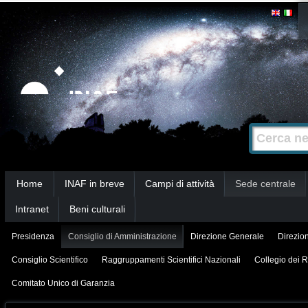
Salta
Strumenti
personali
ai
contenuti.
|
Salta
alla
Cerca nel s
Ricerca
navigazione
avanzata…
Sezioni
Home
INAF in breve
Campi di attività
Sede centrale
Intranet
Beni culturali
Presidenza
Consiglio di Amministrazione
Direzione Generale
Direzion
Consiglio Scientifico
Raggruppamenti Scientifici Nazionali
Collegio dei R
Comitato Unico di Garanzia