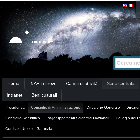
Salta
Strumenti
personali
ai
contenuti.
|
Salta
alla
Cerca nel s
Ricerca
navigazione
avanzata…
Sezioni
Home
INAF in breve
Campi di attività
Sede centrale
Intranet
Beni culturali
Presidenza
Consiglio di Amministrazione
Direzione Generale
Direzion
Consiglio Scientifico
Raggruppamenti Scientifici Nazionali
Collegio dei R
Comitato Unico di Garanzia