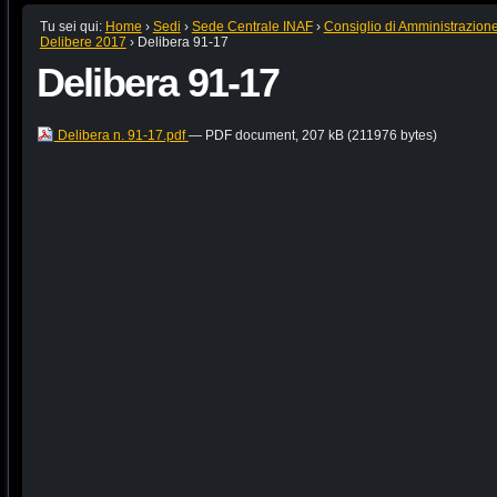
Tu sei qui:
Home
›
Sedi
›
Sede Centrale INAF
›
Consiglio di Amministrazion
Delibere 2017
›
Delibera 91-17
Delibera 91-17
Delibera n. 91-17.pdf
— PDF document, 207 kB (211976 bytes)