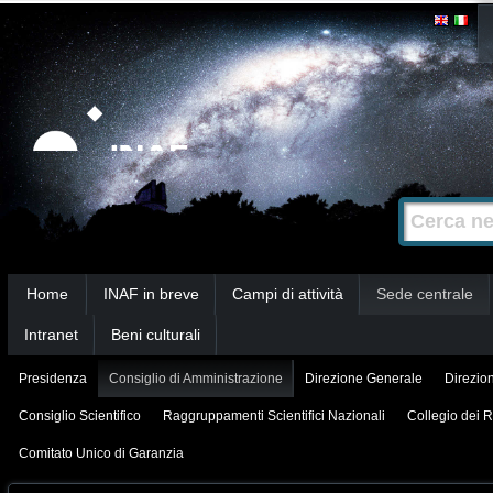
Salta
Strumenti
personali
ai
contenuti.
|
Salta
alla
Cerca nel s
Ricerca
navigazione
avanzata…
Sezioni
Home
INAF in breve
Campi di attività
Sede centrale
Intranet
Beni culturali
Presidenza
Consiglio di Amministrazione
Direzione Generale
Direzion
Consiglio Scientifico
Raggruppamenti Scientifici Nazionali
Collegio dei R
Comitato Unico di Garanzia