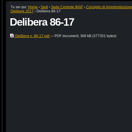
Tu sei qui:
Home
›
Sedi
›
Sede Centrale INAF
›
Consiglio di Amministrazion
Delibere 2017
›
Delibera 86-17
Delibera 86-17
Delibera n. 86-17.pdf
— PDF document, 368 kB (377351 bytes)