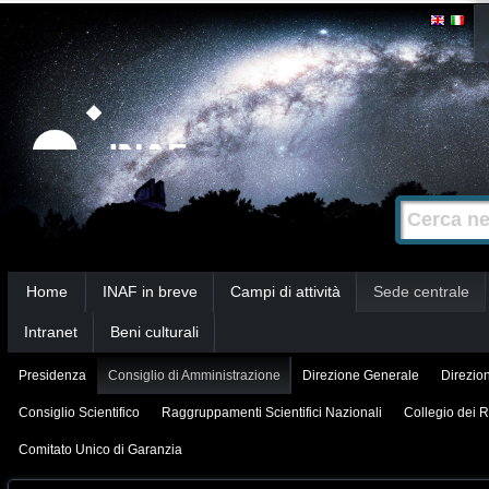
Salta
Strumenti
personali
ai
contenuti.
|
Salta
alla
Cerca nel s
Ricerca
navigazione
avanzata…
Sezioni
Home
INAF in breve
Campi di attività
Sede centrale
Intranet
Beni culturali
Presidenza
Consiglio di Amministrazione
Direzione Generale
Direzion
Consiglio Scientifico
Raggruppamenti Scientifici Nazionali
Collegio dei R
Comitato Unico di Garanzia