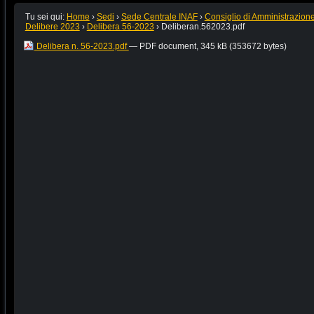
Tu sei qui:
Home
›
Sedi
›
Sede Centrale INAF
›
Consiglio di Amministrazion
Delibere 2023
›
Delibera 56-2023
›
Deliberan.562023.pdf
Delibera n. 56-2023.pdf
— PDF document, 345 kB (353672 bytes)