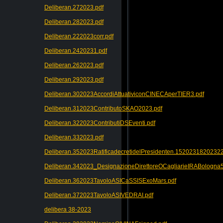
Deliberan.272023.pdf
Deliberan.282023.pdf
Deliberan.222023corr.pdf
Deliberan.2420231.pdf
Deliberan.262023.pdf
Deliberan.292023.pdf
Deliberan.302023AccordiAttuativiconCINECAperTIER3.pdf
Deliberan.312023ContributoSKAO2023.pdf
Deliberan.322023ContributiDSEventi.pdf
Deliberan.332023.pdf
Deliberan.352023RatificadecretidelPresidenten.152023182023
Deliberan.342023_DesignazioneDirettoreOCagliarieIRABologna5
Deliberan.362023TavoloASICaSSISExoMars.pdf
Deliberan.372023TavoloASIVEDRAI.pdf
delibera 38-2023