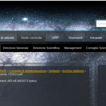
Ricerca
Cerca nel 
avanzata…
i attività
Sede centrale
URP
Outreach
Intranet
Direzione Generale
Direzione Scientifica
Management
Consiglio Scien
 INAF
›
Consiglio di Amministrazione
›
Delibere
›
Archivio delibere
›
beran.712023.pdf
ent, 665 kB (681673 bytes)