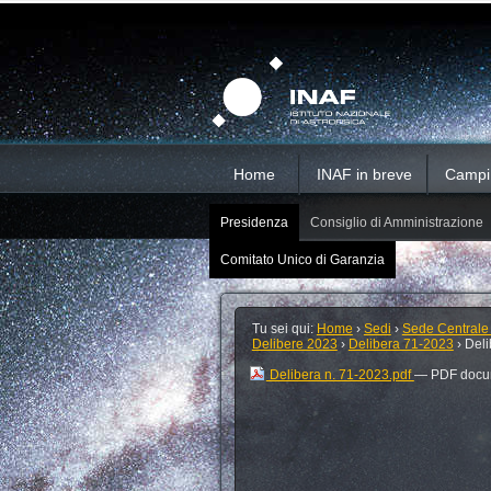
Salta
Strumenti
Sezioni
personali
ai
contenuti.
|
Salta
alla
navigazione
Home
INAF in breve
Campi d
Presidenza
Consiglio di Amministrazione
Comitato Unico di Garanzia
Tu sei qui:
Home
›
Sedi
›
Sede Centrale
Delibere 2023
›
Delibera 71-2023
›
Deli
Delibera n. 71-2023.pdf
— PDF docum