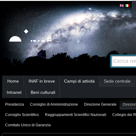
Salta
Strumenti
personali
ai
contenuti.
|
Salta
alla
Cerca nel s
Ricerca
navigazione
avanzata…
Sezioni
Home
INAF in breve
Campi di attività
Sede centrale
Intranet
Beni culturali
Presidenza
Consiglio di Amministrazione
Direzione Generale
Direzion
Consiglio Scientifico
Raggruppamenti Scientifici Nazionali
Collegio dei R
Comitato Unico di Garanzia