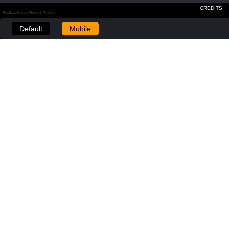
CREDITS
Realizzato con Plone & Python
Default
Mobile