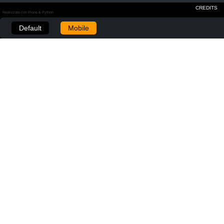
CREDITS
Realizzato con Plone & Python
Default
Mobile