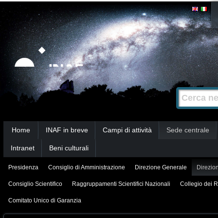
Salta
Strumenti
personali
ai
contenuti.
|
Salta
alla
Cerca nel s
Ricerca
navigazione
avanzata…
Sezioni
Home
INAF in breve
Campi di attività
Sede centrale
Intranet
Beni culturali
Presidenza
Consiglio di Amministrazione
Direzione Generale
Direzion
Consiglio Scientifico
Raggruppamenti Scientifici Nazionali
Collegio dei R
Comitato Unico di Garanzia