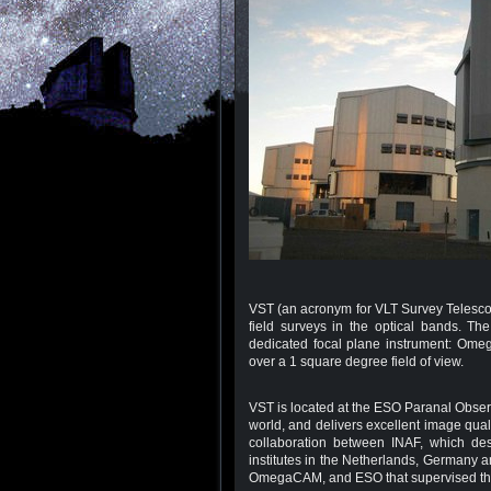
VST (an acronym for VLT Survey Telescope
field surveys in the optical bands. T
dedicated focal plane instrument: Omeg
over a 1 square degree field of view.
VST is located at the ESO Paranal Observa
world, and delivers excellent image quali
collaboration between INAF, which des
institutes in the Netherlands, Germany a
OmegaCAM, and ESO that supervised the 