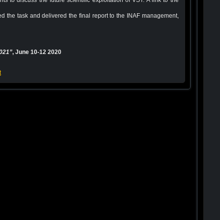
s to discuss the future scientific exploitation of VST. A link to the
the task and delivered the final report to the INAF management,
021”
, June 10-12 2020
t