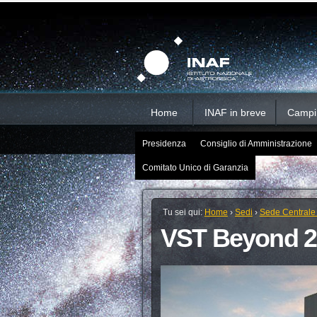
Salta
Strumenti
Sezioni
personali
ai
contenuti.
|
Salta
alla
navigazione
Home
INAF in breve
Campi d
Presidenza
Consiglio di Amministrazione
Comitato Unico di Garanzia
Tu sei qui:
Home
›
Sedi
›
Sede Centrale
VST Beyond 2