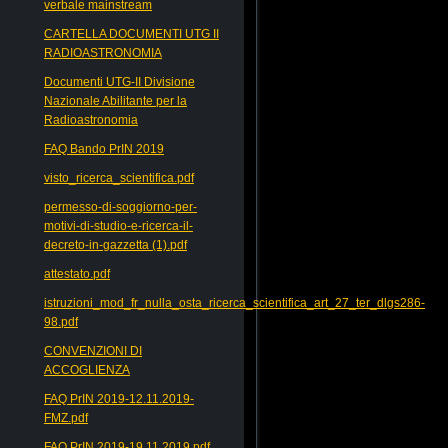
verbale mainstream
CARTELLA DOCUMENTI UTG II
RADIOASTRONOMIA
Documenti UTG-II Divisione
Nazionale Abilitante per la
Radioastronomia
FAQ Bando PrIN 2019
visto_ricerca_scientifica.pdf
permesso-di-soggiorno-per-
motivi-di-studio-e-ricerca-il-
decreto-in-gazzetta (1).pdf
attestato.pdf
istruzioni_mod_fr_nulla_osta_ricerca_scientifica_art_27_ter_dlgs286-
98.pdf
CONVENZIONI DI
ACCOGLIENZA
FAQ PrIN 2019-12.11.2019-
FMZ.pdf
FAQ PrIN 2019-19.11.2019.pdf