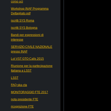
corso uci
Workshop INAF Programma
Dettagliato.pdf
iscritti SYS Roma
iscritti SYS Bologna
Bandi per espressioni di
interesse
SERVIZIO CIVILE NAZIONALE
presso INAF
LoI VST GTO Calls 2015
Riunione per la partecipazione
Italiana a LSST
LSST
FAQ ska-cta
MONITORAGGIO FTE 2017
nota presidente FTE
ricognizione FTE