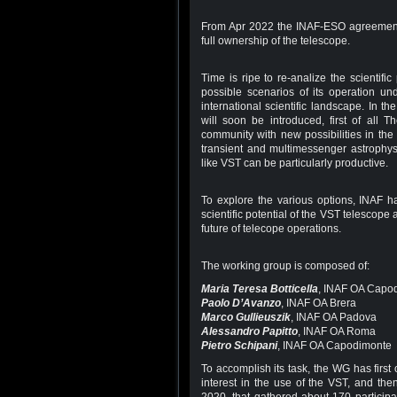
From Apr 2022 the INAF-ESO agreement f
full ownership of the telescope.
Time is ripe to re-analize the scienti
possible scenarios of its operation und
international scientific landscape. In t
will soon be introduced, first of all 
community with new possibilities in the 
transient and multimessenger astrophys
like VST can be particularly productive.
To explore the various options, INAF 
scientific potential of the VST telescop
future of telecope operations.
The working group is composed of:
Maria Teresa Botticella
, INAF OA Capo
Paolo D’Avanzo
, INAF OA Brera
Marco Gullieuszik
, INAF OA Padova
Alessandro Papitto
, INAF OA Roma
Pietro Schipani
, INAF OA Capodimonte
To accomplish its task, the WG has firs
interest in the use of the VST, and the