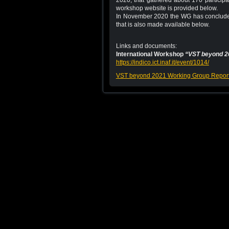
2020, that gathered about 170 participant
workshop website is provided below.
In November 2020 the WG has concluded 
that is also made available below.
Links and documents:
International Workshop
“VST beyond 2
https://indico.ict.inaf.it/event/1014/
VST beyond 2021 Working Group Repor