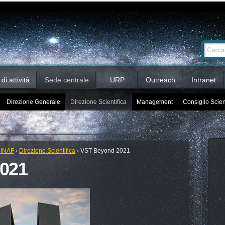
Ricerca
Cerca nel 
avanzata…
i attività
Sede centrale
URP
Outreach
Intranet
Direzione Generale
Direzione Scientifica
Management
Consiglio Scien
 INAF
›
Direzione Scientifica
›
VST Beyond 2021
021