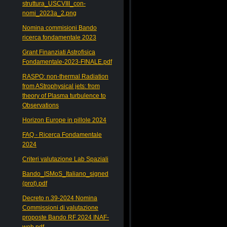
struttura_USCVIII_con-
nomi_2023a_2.png
Nomina commisioni Bando
ricerca fondamentale 2023
Grant Finanziati Astrofisica
Fondamentale-2023-FINALE.pdf
RASPO: non-thermal Radiation
from AStrophysical jets: from
theory of Plasma turbulence to
Observations
Horizon Europe in pillole 2024
FAQ - Ricerca Fondamentale
2024
Criteri valutazione Lab Spaziali
Bando_ISMoS_Italiano_signed
(prot).pdf
Decreto n.39-2024 Nomina
Commissioni di valutazione
proposte Bando RF 2024 INAF-
web.pdf