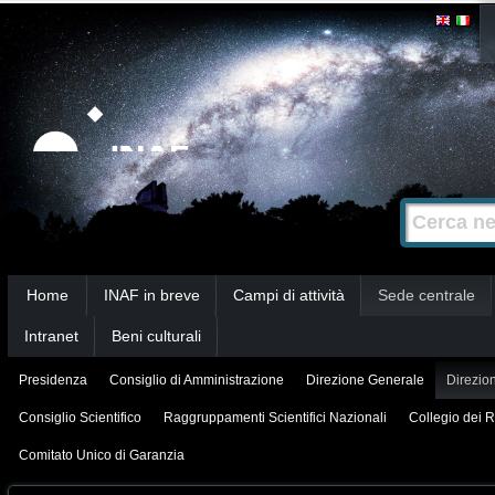
Salta
Strumenti
personali
ai
contenuti.
|
Salta
alla
Cerca nel s
Ricerca
navigazione
avanzata…
Sezioni
Home
INAF in breve
Campi di attività
Sede centrale
Intranet
Beni culturali
Presidenza
Consiglio di Amministrazione
Direzione Generale
Direzion
Consiglio Scientifico
Raggruppamenti Scientifici Nazionali
Collegio dei R
Comitato Unico di Garanzia