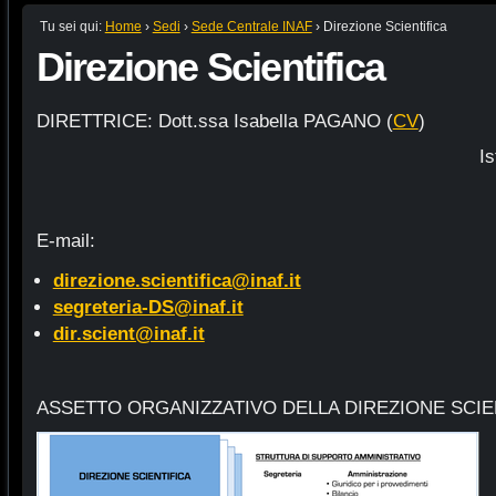
Tu sei qui:
Home
›
Sedi
›
Sede Centrale INAF
›
Direzione Scientifica
Direzione Scientifica
DIRETTRICE: Dott.ssa Isabella PAGANO (
CV
)
Is
E-mail:
direzione.scientifica@inaf.it
segreteria-DS@inaf.it
dir.scient@inaf.it
ASSETTO ORGANIZZATIVO DELLA DIREZIONE SCIE