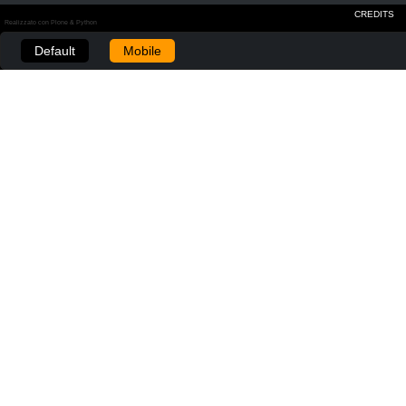
CREDITS
Realizzato con Plone & Python
Default
Mobile