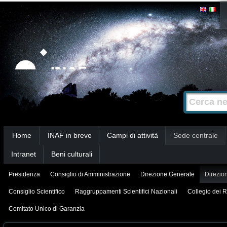
Salta
Strumenti
personali
ai
contenuti.
|
Salta
alla
Cerca nel s
Ricerca
navigazione
avanzata…
Sezioni
Home
INAF in breve
Campi di attività
Sede centrale
Intranet
Beni culturali
Presidenza
Consiglio di Amministrazione
Direzione Generale
Direzion
Consiglio Scientifico
Raggruppamenti Scientifici Nazionali
Collegio dei R
Comitato Unico di Garanzia