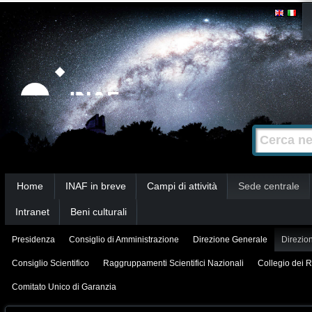
Salta
Strumenti
personali
ai
contenuti.
|
Salta
alla
Cerca nel s
Ricerca
navigazione
avanzata…
Sezioni
Home
INAF in breve
Campi di attività
Sede centrale
Intranet
Beni culturali
Presidenza
Consiglio di Amministrazione
Direzione Generale
Direzion
Consiglio Scientifico
Raggruppamenti Scientifici Nazionali
Collegio dei R
Comitato Unico di Garanzia