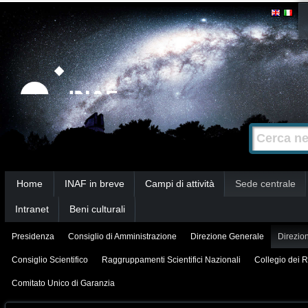
Salta
Strumenti
personali
ai
contenuti.
|
Salta
alla
Cerca nel s
Ricerca
navigazione
avanzata…
Sezioni
Home
INAF in breve
Campi di attività
Sede centrale
Intranet
Beni culturali
Presidenza
Consiglio di Amministrazione
Direzione Generale
Direzion
Consiglio Scientifico
Raggruppamenti Scientifici Nazionali
Collegio dei R
Comitato Unico di Garanzia