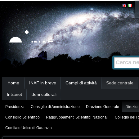
Salta
Strumenti
personali
ai
contenuti.
|
Salta
alla
Cerca nel s
Ricerca
navigazione
avanzata…
Sezioni
Home
INAF in breve
Campi di attività
Sede centrale
Intranet
Beni culturali
Presidenza
Consiglio di Amministrazione
Direzione Generale
Direzion
Consiglio Scientifico
Raggruppamenti Scientifici Nazionali
Collegio dei R
Comitato Unico di Garanzia