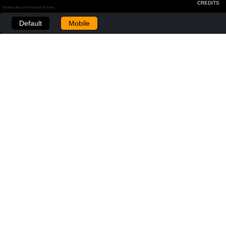
CREDITS
Realizzato con Plone & Python
Default
Mobile