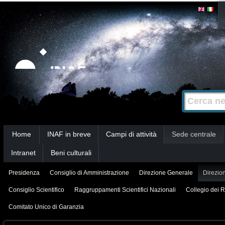
Salta
Strumenti
personali
ai
contenuti.
|
Salta
alla
Cerca nel s
Ricerca
navigazione
avanzata…
Sezioni
Home
INAF in breve
Campi di attività
Sede centrale
Intranet
Beni culturali
Presidenza
Consiglio di Amministrazione
Direzione Generale
Direzion
Consiglio Scientifico
Raggruppamenti Scientifici Nazionali
Collegio dei R
Comitato Unico di Garanzia