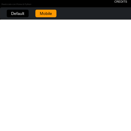
CREDITS
Realizzato con Plone & Python
Default
Mobile