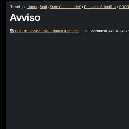
Tu sei qui:
Home
›
Sedi
›
Sede Centrale INAF
›
Direzione Scientifica
›
PROR
Avviso
PRORIS_Avviso_INAF_signed (Prot).pdf
— PDF document, 446 kB (4576