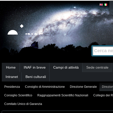
Salta
Strumenti
personali
ai
contenuti.
|
Salta
alla
Cerca nel s
Ricerca
navigazione
avanzata…
Sezioni
Home
INAF in breve
Campi di attività
Sede centrale
Intranet
Beni culturali
Presidenza
Consiglio di Amministrazione
Direzione Generale
Direzion
Consiglio Scientifico
Raggruppamenti Scientifici Nazionali
Collegio dei R
Comitato Unico di Garanzia