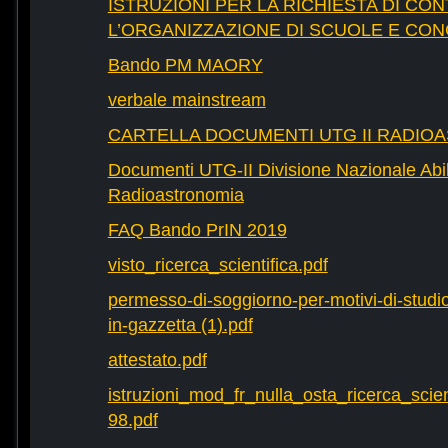
ISTRUZIONI PER LA RICHIESTA DI CON
L’ORGANIZZAZIONE DI SCUOLE E CO
Bando PM MAORY
verbale mainstream
CARTELLA DOCUMENTI UTG II RADIO
Documenti UTG-II Divisione Nazionale Abili
Radioastronomia
FAQ Bando PrIN 2019
visto_ricerca_scientifica.pdf
permesso-di-soggiorno-per-motivi-di-studio-
in-gazzetta (1).pdf
attestato.pdf
istruzioni_mod_fr_nulla_osta_ricerca_scie
98.pdf