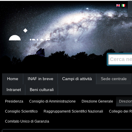
Salta
Strumenti
personali
ai
contenuti.
|
Salta
alla
Cerca nel s
Ricerca
navigazione
avanzata…
Sezioni
Home
INAF in breve
Campi di attività
Sede centrale
Intranet
Beni culturali
Presidenza
Consiglio di Amministrazione
Direzione Generale
Direzion
Consiglio Scientifico
Raggruppamenti Scientifici Nazionali
Collegio dei R
Comitato Unico di Garanzia