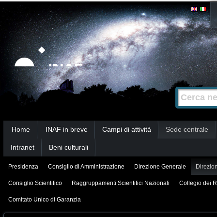
Salta
Strumenti
personali
ai
contenuti.
|
Salta
alla
Cerca nel s
Ricerca
navigazione
avanzata…
Sezioni
Home
INAF in breve
Campi di attività
Sede centrale
Intranet
Beni culturali
Presidenza
Consiglio di Amministrazione
Direzione Generale
Direzion
Consiglio Scientifico
Raggruppamenti Scientifici Nazionali
Collegio dei R
Comitato Unico di Garanzia