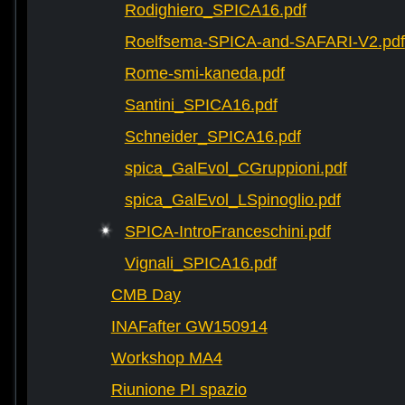
Rodighiero_SPICA16.pdf
Roelfsema-SPICA-and-SAFARI-V2.pdf
Rome-smi-kaneda.pdf
Santini_SPICA16.pdf
Schneider_SPICA16.pdf
spica_GalEvol_CGruppioni.pdf
spica_GalEvol_LSpinoglio.pdf
SPICA-IntroFranceschini.pdf
Vignali_SPICA16.pdf
CMB Day
INAFafter GW150914
Workshop MA4
Riunione PI spazio