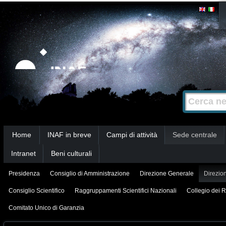
Salta
Strumenti
personali
ai
contenuti.
|
Salta
alla
Cerca nel s
Ricerca
navigazione
avanzata…
Sezioni
Home
INAF in breve
Campi di attività
Sede centrale
Intranet
Beni culturali
Presidenza
Consiglio di Amministrazione
Direzione Generale
Direzion
Consiglio Scientifico
Raggruppamenti Scientifici Nazionali
Collegio dei R
Comitato Unico di Garanzia