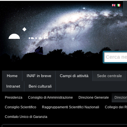
Salta
Strumenti
personali
ai
contenuti.
|
Salta
alla
Cerca nel s
Ricerca
navigazione
avanzata…
Sezioni
Home
INAF in breve
Campi di attività
Sede centrale
Intranet
Beni culturali
Presidenza
Consiglio di Amministrazione
Direzione Generale
Direzion
Consiglio Scientifico
Raggruppamenti Scientifici Nazionali
Collegio dei R
Comitato Unico di Garanzia