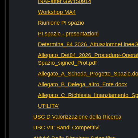
INAFafter GW150914
Workshop MA4
Riunione PI spazio
PI spazio - presentazioni
Determina_84-2026_AttuaziomneLineeG
Allegato_Det84_2026_Procedure-Operat
Spazio_signed_Prot.pdf
Allegato_A_Scheda_Progetto_Spazio.d
Allegato_B_Delega_altro_Ente.docx
Allegato_C_Richiesta_finanziamento_
UTILITA'
USC D Valorizzazione della Ricerca
USC VII: Bandi Competitivi