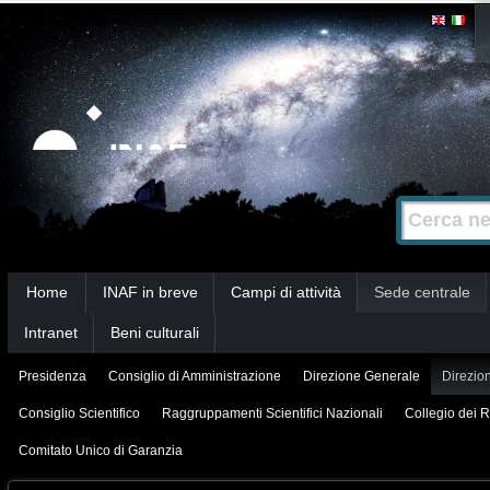
Salta
Strumenti
personali
ai
contenuti.
|
Salta
alla
Cerca nel s
Ricerca
navigazione
avanzata…
Sezioni
Home
INAF in breve
Campi di attività
Sede centrale
Intranet
Beni culturali
Presidenza
Consiglio di Amministrazione
Direzione Generale
Direzion
Consiglio Scientifico
Raggruppamenti Scientifici Nazionali
Collegio dei R
Comitato Unico di Garanzia