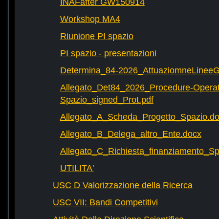
INAFafter GW150914
Workshop MA4
Riunione PI spazio
PI spazio - presentazioni
Determina_84-2026_AttuaziomneLineeG
Allegato_Det84_2026_Procedure-Operat
Spazio_signed_Prot.pdf
Allegato_A_Scheda_Progetto_Spazio.d
Allegato_B_Delega_altro_Ente.docx
Allegato_C_Richiesta_finanziamento_
UTILITA'
USC D Valorizzazione della Ricerca
USC VII: Bandi Competitivi