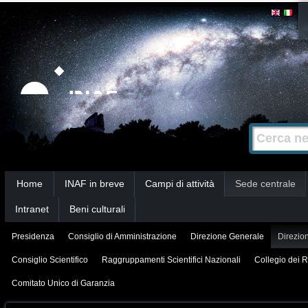
Salta
Strumenti
personali
ai
contenuti.
|
Salta
alla
Cerca nel s
Ricerca
navigazione
avanzata…
Sezioni
Home
INAF in breve
Campi di attività
Sede centrale
Intranet
Beni culturali
Presidenza
Consiglio di Amministrazione
Direzione Generale
Direzion
Consiglio Scientifico
Raggruppamenti Scientifici Nazionali
Collegio dei R
Comitato Unico di Garanzia