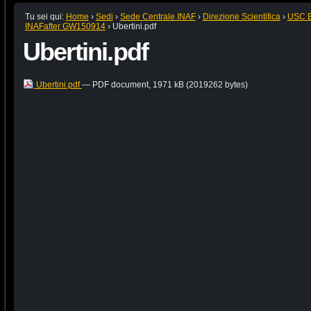
Tu sei qui:
Home
›
Sedi
›
Sede Centrale INAF
›
Direzione Scientifica
›
USC B:
INAFafter GW150914
›
Ubertini.pdf
Ubertini.pdf
Ubertini.pdf
— PDF document, 1971 kB (2019262 bytes)