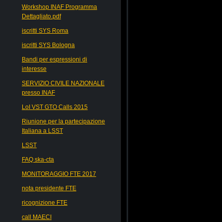
Workshop INAF Programma
Dettagliato.pdf
iscritti SYS Roma
iscritti SYS Bologna
Bandi per espressioni di
interesse
SERVIZIO CIVILE NAZIONALE
presso INAF
LoI VST GTO Calls 2015
Riunione per la partecipazione
Italiana a LSST
LSST
FAQ ska-cta
MONITORAGGIO FTE 2017
nota presidente FTE
ricognizione FTE
call MAECI