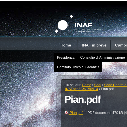
Salta
Strumenti
Sezioni
personali
ai
contenuti.
|
Salta
alla
navigazione
Home
INAF in breve
Campi d
Presidenza
Consiglio di Amministrazione
Comitato Unico di Garanzia
Tu sei qui:
Home
›
Sedi
›
Sede Centrale
INAFafter GW150914
›
Pian.pdf
Pian.pdf
Pian.pdf
— PDF document, 470 kB (4