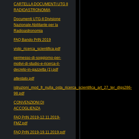
CARTELLA DOCUMENTI UTG II
RADIOASTRONOMIA
Documenti UTG-II Divisione
Nazionale Abilitante per la
Radioastronomia
FAQ Bando PrIN 2019
visto_ricerca_scientifica.pdf
permesso-di-soggiorno-per-
motivi-di-studio-e-ricerca-il-
decreto-in-gazzetta (1).pdf
attestato.pdf
istruzioni_mod_fr_nulla_osta_ricerca_scientifica_art_27_ter_dlgs286-
98.pdf
CONVENZIONI DI
ACCOGLIENZA
FAQ PrIN 2019-12.11.2019-
FMZ.pdf
FAQ PrIN 2019-19.11.2019.pdf