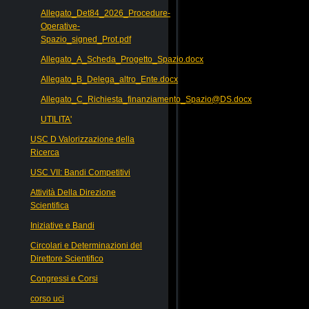
Allegato_Det84_2026_Procedure-
Operative-
Spazio_signed_Prot.pdf
Allegato_A_Scheda_Progetto_Spazio.docx
Allegato_B_Delega_altro_Ente.docx
Allegato_C_Richiesta_finanziamento_Spazio@DS.docx
UTILITA'
USC D Valorizzazione della
Ricerca
USC VII: Bandi Competitivi
Attività Della Direzione
Scientifica
Iniziative e Bandi
Circolari e Determinazioni del
Direttore Scientifico
Congressi e Corsi
corso uci