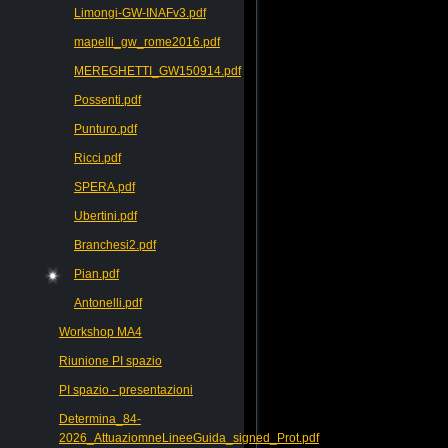
Limongi-GW-INAFv3.pdf
mapelli_gw_rome2016.pdf
MEREGHETTI_GW150914.pdf
Possenti.pdf
Punturo.pdf
Ricci.pdf
SPERA.pdf
Ubertini.pdf
Branchesi2.pdf
Pian.pdf
Antonelli.pdf
Workshop MA4
Riunione PI spazio
PI spazio - presentazioni
Determina_84-
2026_AttuaziomneLineeGuida_signed_Prot.pdf