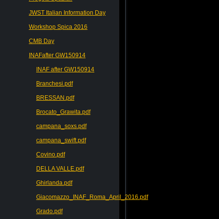
JWST Italian Information Day
Workshop Spica 2016
CMB Day
INAFafter GW150914
INAF after GW150914
Branchesi.pdf
BRESSAN.pdf
Brocato_Grawita.pdf
campana_soxs.pdf
campana_swift.pdf
Covino.pdf
DELLA VALLE.pdf
Ghirlanda.pdf
Giacomazzo_INAF_Roma_April_2016.pdf
Grado.pdf