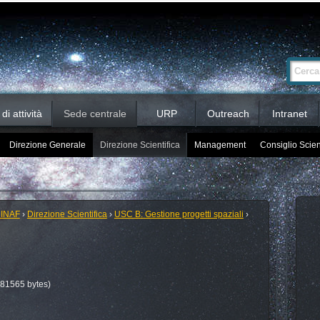
Ricerca
Cerca nel 
avanzata…
i attività
Sede centrale
URP
Outreach
Intranet
Direzione Generale
Direzione Scientifica
Management
Consiglio Scien
 INAF
›
Direzione Scientifica
›
USC B: Gestione progetti spaziali
›
81565 bytes)