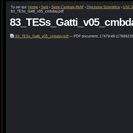
Tu sei qui:
Home
›
Sedi
›
Sede Centrale INAF
›
Direzione Scientifica
›
USC B:
83_TESs_Gatti_v05_cmbday.pdf
83_TESs_Gatti_v05_cmbda
83_TESs_Gatti_v05_cmbday.pdf
— PDF document, 17479 kB (17899226