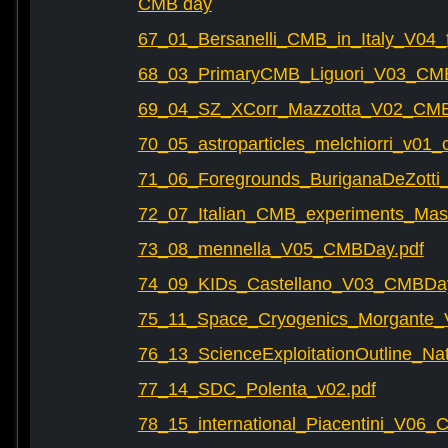
CMB day
67_01_Bersanelli_CMB_in_Italy_V04_f
68_03_PrimaryCMB_Liguori_V03_CMB
69_04_SZ_XCorr_Mazzotta_V02_CMB
70_05_astroparticles_melchiorri_v01_
71_06_Foregrounds_BuriganaDeZotti
72_07_Italian_CMB_experiments_Ma
73_08_mennella_V05_CMBDay.pdf
74_09_KIDs_Castellano_V03_CMBDay
75_11_Space_Cryogenics_Morgante
76_13_ScienceExploitationOutline_N
77_14_SDC_Polenta_v02.pdf
78_15_international_Piacentini_V06