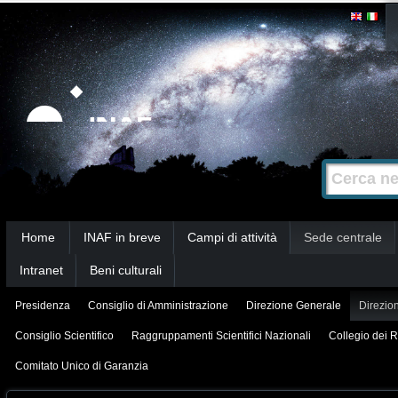
Salta
Strumenti
personali
ai
contenuti.
|
Salta
alla
Cerca nel s
Ricerca
navigazione
avanzata…
Sezioni
Home
INAF in breve
Campi di attività
Sede centrale
Intranet
Beni culturali
Presidenza
Consiglio di Amministrazione
Direzione Generale
Direzion
Consiglio Scientifico
Raggruppamenti Scientifici Nazionali
Collegio dei R
Comitato Unico di Garanzia