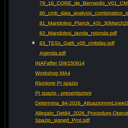
79_16_CORE_de_Bernardis_V01_CM
80_cmb_data_analysis_combination_o
81_Mandolesi_Planck_ASI_30March20
82_Mandolesi_tavola_rotonda.pdf
83_TESs_Gatti_v05_cmbday.pdf
Agenda.pdf
INAFafter GW150914
Workshop MA4
Riunione PI spazio
PI spazio - presentazioni
Determina_84-2026_AttuaziomneLineeG
Allegato_Det84_2026_Procedure-Operat
Spazio_signed_Prot.pdf