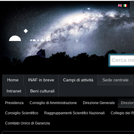
Salta
Strumenti
personali
ai
contenuti.
|
Salta
alla
Cerca nel s
Ricerca
navigazione
avanzata…
Sezioni
Home
INAF in breve
Campi di attività
Sede centrale
Intranet
Beni culturali
Presidenza
Consiglio di Amministrazione
Direzione Generale
Direzion
Consiglio Scientifico
Raggruppamenti Scientifici Nazionali
Collegio dei R
Comitato Unico di Garanzia