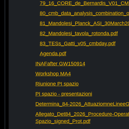
79_16_CORE_de_Bernardis_V01_CM
80_cmb_data_analysis_combination_o
81_Mandolesi_Planck_ASI_30March20
82_Mandolesi_tavola_rotonda.pdf
83_TESs_Gatti_v05_cmbday.pdf
Agenda.pdf
INAFafter GW150914
Workshop MA4
Riunione PI spazio
PI spazio - presentazioni
Determina_84-2026_AttuaziomneLineeG
Allegato_Det84_2026_Procedure-Operat
Spazio_signed_Prot.pdf