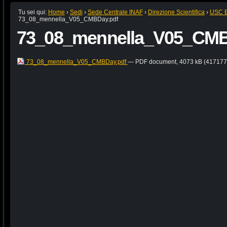
Tu sei qui:
Home
›
Sedi
›
Sede Centrale INAF
›
Direzione Scientifica
›
USC B:
73_08_mennella_V05_CMBDay.pdf
73_08_mennella_V05_CMB
73_08_mennella_V05_CMBDay.pdf
— PDF document, 4073 kB (4171774