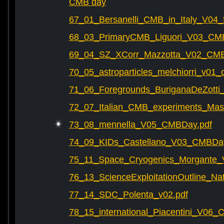
CMB day
67_01_Bersanelli_CMB_in_Italy_V04_f
68_03_PrimaryCMB_Liguori_V03_CMB
69_04_SZ_XCorr_Mazzotta_V02_CMB
70_05_astroparticles_melchiorri_v01_
71_06_Foregrounds_BuriganaDeZotti
72_07_Italian_CMB_experiments_Ma
73_08_mennella_V05_CMBDay.pdf
74_09_KIDs_Castellano_V03_CMBDay
75_11_Space_Cryogenics_Morgante
76_13_ScienceExploitationOutline_N
77_14_SDC_Polenta_v02.pdf
78_15_international_Piacentini_V06