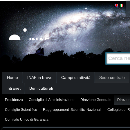
Salta
Strumenti
personali
ai
contenuti.
|
Salta
alla
Cerca nel s
Ricerca
navigazione
avanzata…
Sezioni
Home
INAF in breve
Campi di attività
Sede centrale
Intranet
Beni culturali
Presidenza
Consiglio di Amministrazione
Direzione Generale
Direzion
Consiglio Scientifico
Raggruppamenti Scientifici Nazionali
Collegio dei R
Comitato Unico di Garanzia