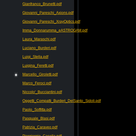
Gianfranco_Brunetti.pdf
Giovanni_Pareschi_Axions.pdf
Giovanni_Pareschi_XrayOptics.pdf
Imma_Donnarumma_eASTROGAM.pdf
Laura_Maraschi.pdf
Luciano_Burderi.pdf
Luigi_Stella.pdf
Luigina_Feretti.pdf
Marcello_Giroletti.pdf
Marco_Feroci.pdf
Niccolo'_Bucciantini.pdf
Oggetti_Compatti_Burderi_DelSanto_Sidoli.pdf
Paolo_Soffitta.pdf
Pasquale_Blasi.pdf
Patrizia_Caraveo.pdf
Piergiorgio_Casella.pdf