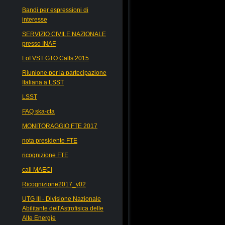
Bandi per espressioni di
interesse
SERVIZIO CIVILE NAZIONALE
presso INAF
LoI VST GTO Calls 2015
Riunione per la partecipazione
Italiana a LSST
LSST
FAQ ska-cta
MONITORAGGIO FTE 2017
nota presidente FTE
ricognizione FTE
call MAECI
Ricognizione2017_v02
UTG III - Divisione Nazionale
Abilitante dell'Astrofisica delle
Alte Energie