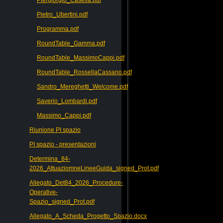
Pietro_Ubertini.pdf
Programma.pdf
RoundTable_Gamma.pdf
RoundTable_MassimoCappi.pdf
RoundTable_RossellaCassano.pdf
Sandro_Mereghetti_Welcome.pdf
Saverio_Lombardi.pdf
Massimo_Cappi.pdf
Riunione PI spazio
PI spazio - presentazioni
Determina_84-
2026_AttuaziomneLineeGuida_signed_Prot.pdf
Allegato_Det84_2026_Procedure-
Operative-
Spazio_signed_Prot.pdf
Allegato_A_Scheda_Progetto_Spazio.docx