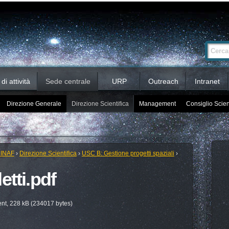
Ricerca
Cerca nel 
avanzata…
i attività
Sede centrale
URP
Outreach
Intranet
Direzione Generale
Direzione Scientifica
Management
Consiglio Scien
 INAF
›
Direzione Scientifica
›
USC B: Gestione progetti spaziali
›
etti.pdf
t, 228 kB (234017 bytes)