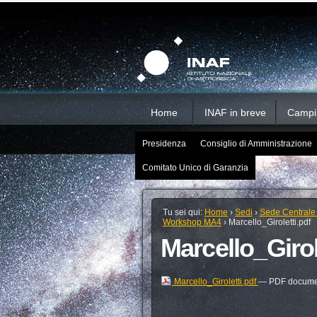
Salta
Strumenti
Sezioni
personali
ai
contenuti.
|
Salta
alla
navigazione
Home
INAF in breve
Campi d
Presidenza
Consiglio di Amministrazione
Comitato Unico di Garanzia
Tu sei qui:
Home
›
Sedi
›
Sede Centrale
Workshop MA4
›
Marcello_Giroletti.pdf
Marcello_Girol
Marcello_Giroletti.pdf
— PDF documen