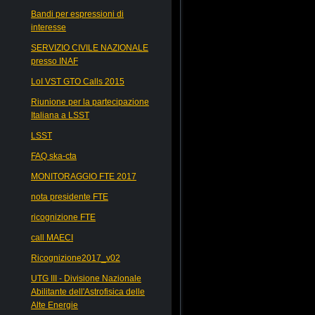
Bandi per espressioni di
interesse
SERVIZIO CIVILE NAZIONALE
presso INAF
LoI VST GTO Calls 2015
Riunione per la partecipazione
Italiana a LSST
LSST
FAQ ska-cta
MONITORAGGIO FTE 2017
nota presidente FTE
ricognizione FTE
call MAECI
Ricognizione2017_v02
UTG III - Divisione Nazionale
Abilitante dell'Astrofisica delle
Alte Energie