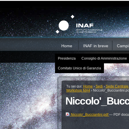
Salta
Strumenti
Sezioni
personali
ai
contenuti.
|
Salta
alla
navigazione
Home
INAF in breve
Campi d
Presidenza
Consiglio di Amministrazione
Comitato Unico di Garanzia
Tu sei qui:
Home
›
Sedi
›
Sede Centrale
Workshop MA4
›
Niccolo'_Bucciantini.pd
Niccolo'_Bucci
Niccolo'_Bucciantini.pdf
— PDF docum