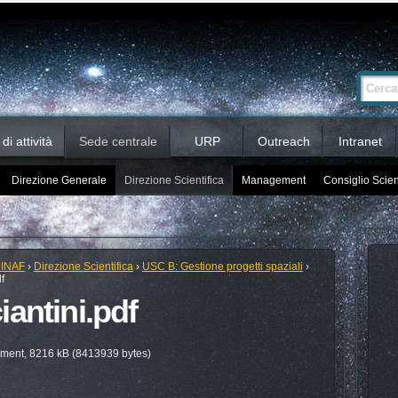
Ricerca
Cerca nel 
avanzata…
i attività
Sede centrale
URP
Outreach
Intranet
Direzione Generale
Direzione Scientifica
Management
Consiglio Scien
 INAF
›
Direzione Scientifica
›
USC B: Gestione progetti spaziali
›
f
antini.pdf
ent, 8216 kB (8413939 bytes)