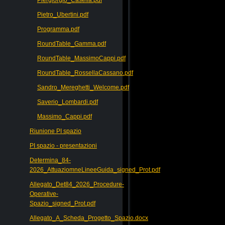
Pietro_Ubertini.pdf
Programma.pdf
RoundTable_Gamma.pdf
RoundTable_MassimoCappi.pdf
RoundTable_RossellaCassano.pdf
Sandro_Mereghetti_Welcome.pdf
Saverio_Lombardi.pdf
Massimo_Cappi.pdf
Riunione PI spazio
PI spazio - presentazioni
Determina_84-
2026_AttuaziomneLineeGuida_signed_Prot.pdf
Allegato_Det84_2026_Procedure-
Operative-
Spazio_signed_Prot.pdf
Allegato_A_Scheda_Progetto_Spazio.docx