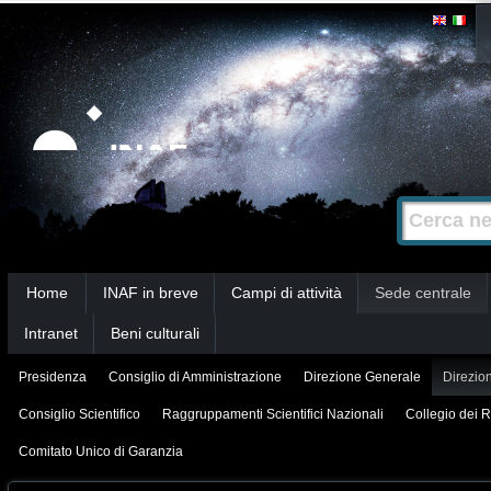
Salta
Strumenti
personali
ai
contenuti.
|
Salta
alla
Cerca nel s
Ricerca
navigazione
avanzata…
Sezioni
Home
INAF in breve
Campi di attività
Sede centrale
Intranet
Beni culturali
Presidenza
Consiglio di Amministrazione
Direzione Generale
Direzion
Consiglio Scientifico
Raggruppamenti Scientifici Nazionali
Collegio dei R
Comitato Unico di Garanzia