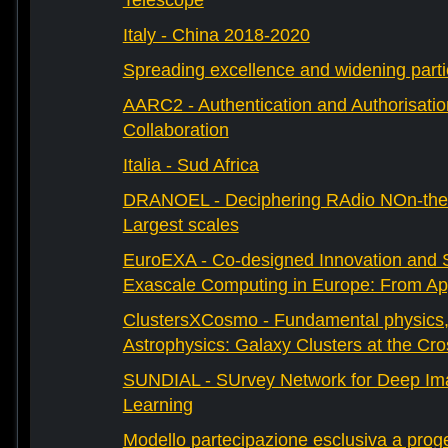
Telescope
Italy - China 2018-2020
Spreading excellence and widening parti
AARC2 - Authentication and Authorisati
Collaboration
Italia - Sud Africa
DRANOEL - Deciphering RAdio NOn-ther
Largest scales
EuroEXA - Co-designed Innovation and S
Exascale Computing in Europe: From Appl
ClustersXCosmo - Fundamental physics
Astrophysics: Galaxy Clusters at the Cr
SUNDIAL - SUrvey Network for Deep Ima
Learning
Modello partecipazione esclusiva a prog