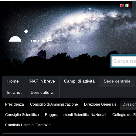
Salta
Strumenti
personali
ai
contenuti.
|
Salta
alla
Cerca nel s
Ricerca
navigazione
avanzata…
Sezioni
Home
INAF in breve
Campi di attività
Sede centrale
Intranet
Beni culturali
Presidenza
Consiglio di Amministrazione
Direzione Generale
Direzion
Consiglio Scientifico
Raggruppamenti Scientifici Nazionali
Collegio dei R
Comitato Unico di Garanzia