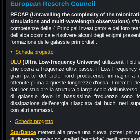
European Reserch Council
RECAP
(Unravelling the complexity of the reionizat
simulations and multi-wavelength observations)
sfru
competenze delle 4 Principal Investigator e dei loro tea
dell'alba cosmica e risolvere alcuni degli enigmi presenti 
formazione delle galassie primordiali.
•
Scheda progetto
ULU
(Ultra Low-frequency Universe)
utilizzerà il pi
che opera a frequenze ultra basse, il Low Frequency
gran parte del cielo nord producendo immagini a r
ottenute prima a queste lunghezze d'onda. I membri del
dati per studiare la struttura a larga scala dell'universo
di galassie dove le bassissime frequenze sono fo
dissipazione dell'energia rilasciata dai buchi neri sup
con altri ammassi.
Scheda progetto
StarDance
metterà alla prova una nuova ipotesi per spi
di diverse popolazioni stellari “esotiche” negli ammass