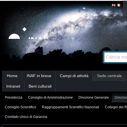
Salta
Strumenti
personali
ai
contenuti.
|
Salta
alla
Cerca nel s
Ricerca
navigazione
avanzata…
Sezioni
Home
INAF in breve
Campi di attività
Sede centrale
Intranet
Beni culturali
Presidenza
Consiglio di Amministrazione
Direzione Generale
Direzion
Consiglio Scientifico
Raggruppamenti Scientifici Nazionali
Collegio dei R
Comitato Unico di Garanzia