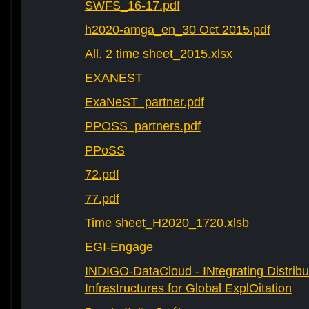
SWFS_16-17.pdf
h2020-amga_en_30 Oct 2015.pdf
All. 2 time sheet_2015.xlsx
EXANEST
ExaNeST_partner.pdf
PPOSS_partners.pdf
PPoSS
72.pdf
77.pdf
Time sheet_H2020_1720.xlsb
EGI-Engage
INDIGO-DataCloud - INtegrating Distribu
Infrastructures for Global ExplOitation