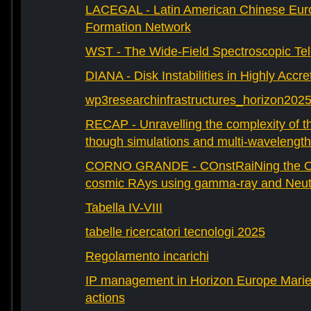
LACEGAL - Latin American Chinese Eur
Formation Network
WST - The Wide-Field Spectroscopic Te
DIANA - Disk Instabilities in Highly Accr
wp3researchinfrastructures_horizon202
RECAP - Unravelling the complexity of th
though simulations and multi-wavelength
CORNO GRANDE - COnstRaiNing the Ori
cosmic RAys using gamma-ray and Neutr
Tabella IV-VIII
tabelle ricercatori tecnologi 2025
Regolamento incarichi
IP management in Horizon Europe Mari
actions