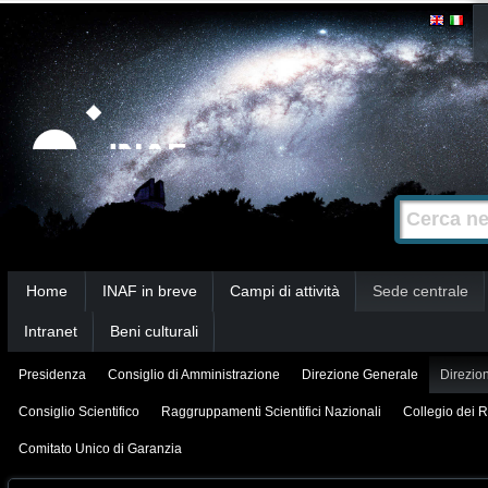
Salta
Strumenti
personali
ai
contenuti.
|
Salta
alla
Cerca nel s
Ricerca
navigazione
avanzata…
Sezioni
Home
INAF in breve
Campi di attività
Sede centrale
Intranet
Beni culturali
Presidenza
Consiglio di Amministrazione
Direzione Generale
Direzion
Consiglio Scientifico
Raggruppamenti Scientifici Nazionali
Collegio dei R
Comitato Unico di Garanzia