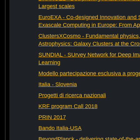
Largest scales
EuroEXA - Co-designed Innovation and S
Exascale Computing in Europe: From Appl
ClustersXCosmo - Fundamental physics
Astrophysics: Galaxy Clusters at the Cr
SUNDIAL - SUrvey Network for Deep Ima
Learning
Modello partecipazione esclusiva a prog
Italia - Slovenia
Progetti di ricerca nazionali
KRF program Call 2018
PRIN 2017
Bando Italia-USA
BeyondPlanck - delivering state-of-the-ar