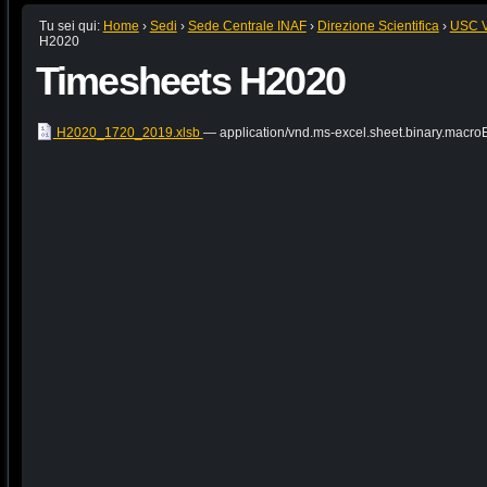
Tu sei qui:
Home
›
Sedi
›
Sede Centrale INAF
›
Direzione Scientifica
›
USC VI
H2020
Timesheets H2020
H2020_1720_2019.xlsb
— application/vnd.ms-excel.sheet.binary.macro