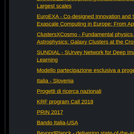
Largest scales
EuroEXA - Co-designed Innovation and S
Exascale Computing in Europe: From Appl
ClustersXCosmo - Fundamental physics
Astrophysics: Galaxy Clusters at the Cr
SUNDIAL - SUrvey Network for Deep Ima
Learning
Modello partecipazione esclusiva a prog
Italia - Slovenia
Progetti di ricerca nazionali
KRF program Call 2018
PRIN 2017
Bando Italia-USA
BeyondPlanck - delivering state-of-the-ar