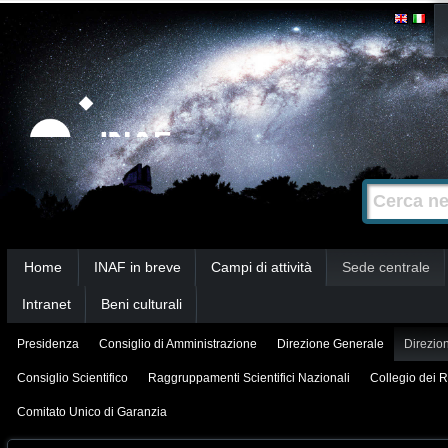
Salta
Strumenti
personali
ai
contenuti.
|
Salta
alla
Cerca nel s
Ricerca
navigazione
avanzata…
Sezioni
Home
INAF in breve
Campi di attività
Sede centrale
Intranet
Beni culturali
Presidenza
Consiglio di Amministrazione
Direzione Generale
Direzion
Consiglio Scientifico
Raggruppamenti Scientifici Nazionali
Collegio dei R
Comitato Unico di Garanzia