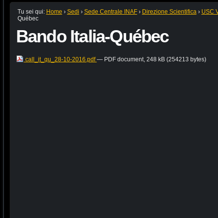
Tu sei qui:
Home
›
Sedi
›
Sede Centrale INAF
›
Direzione Scientifica
›
USC VI
Québec
Bando Italia-Québec
call_it_qu_28-10-2016.pdf
— PDF document, 248 kB (254213 bytes)