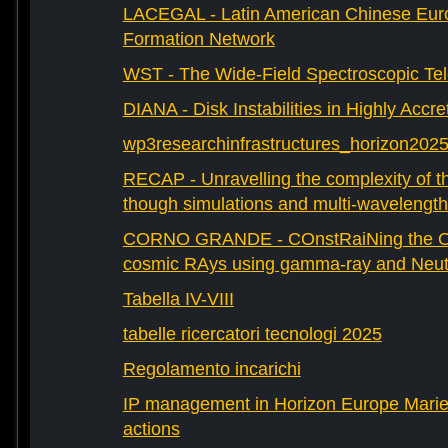
LACEGAL - Latin American Chinese Eur
Formation Network
WST - The Wide-Field Spectroscopic Te
DIANA - Disk Instabilities in Highly Accr
wp3researchinfrastructures_horizon202
RECAP - Unravelling the complexity of th
though simulations and multi-wavelength
CORNO GRANDE - COnstRaiNing the Ori
cosmic RAys using gamma-ray and Neutr
Tabella IV-VIII
tabelle ricercatori tecnologi 2025
Regolamento incarichi
IP management in Horizon Europe Mari
actions