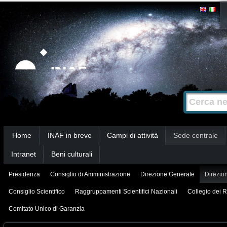
Salta
Strumenti
personali
ai
contenuti.
|
Salta
alla
Cerca nel s
Ricerca
navigazione
avanzata…
Sezioni
Home
INAF in breve
Campi di attività
Sede centrale
Intranet
Beni culturali
Presidenza
Consiglio di Amministrazione
Direzione Generale
Direzion
Consiglio Scientifico
Raggruppamenti Scientifici Nazionali
Collegio dei R
Comitato Unico di Garanzia