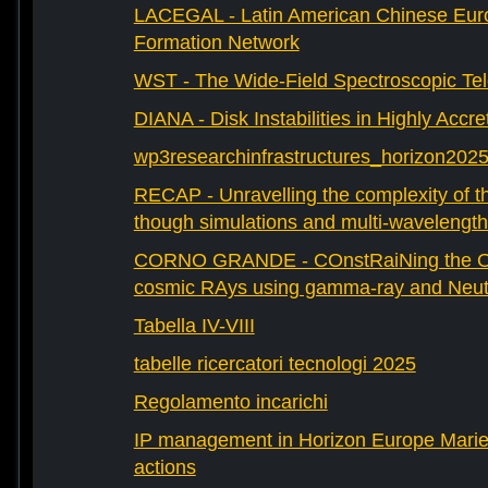
LACEGAL - Latin American Chinese Eur
Formation Network
WST - The Wide-Field Spectroscopic Te
DIANA - Disk Instabilities in Highly Accr
wp3researchinfrastructures_horizon202
RECAP - Unravelling the complexity of th
though simulations and multi-wavelength
CORNO GRANDE - COnstRaiNing the Ori
cosmic RAys using gamma-ray and Neutr
Tabella IV-VIII
tabelle ricercatori tecnologi 2025
Regolamento incarichi
IP management in Horizon Europe Mari
actions