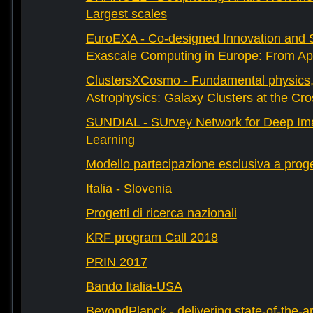
Largest scales
EuroEXA - Co-designed Innovation and S
Exascale Computing in Europe: From Appl
ClustersXCosmo - Fundamental physics
Astrophysics: Galaxy Clusters at the Cr
SUNDIAL - SUrvey Network for Deep Ima
Learning
Modello partecipazione esclusiva a prog
Italia - Slovenia
Progetti di ricerca nazionali
KRF program Call 2018
PRIN 2017
Bando Italia-USA
BeyondPlanck - delivering state-of-the-ar