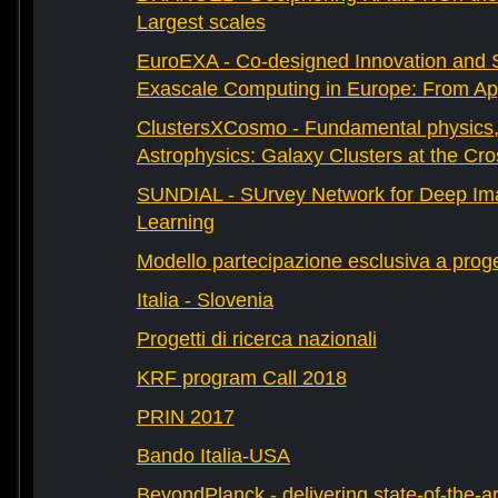
Largest scales
EuroEXA - Co-designed Innovation and S
Exascale Computing in Europe: From Appl
ClustersXCosmo - Fundamental physics
Astrophysics: Galaxy Clusters at the Cr
SUNDIAL - SUrvey Network for Deep Ima
Learning
Modello partecipazione esclusiva a prog
Italia - Slovenia
Progetti di ricerca nazionali
KRF program Call 2018
PRIN 2017
Bando Italia-USA
BeyondPlanck - delivering state-of-the-ar