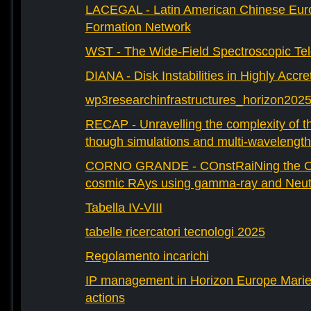
LACEGAL - Latin American Chinese Eur
Formation Network
WST - The Wide-Field Spectroscopic Te
DIANA - Disk Instabilities in Highly Accr
wp3researchinfrastructures_horizon202
RECAP - Unravelling the complexity of th
though simulations and multi-wavelength
CORNO GRANDE - COnstRaiNing the Ori
cosmic RAys using gamma-ray and Neutr
Tabella IV-VIII
tabelle ricercatori tecnologi 2025
Regolamento incarichi
IP management in Horizon Europe Mari
actions