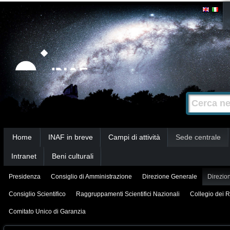
Salta
Strumenti
personali
ai
contenuti.
|
Salta
alla
Cerca nel s
Ricerca
navigazione
avanzata…
Sezioni
Home
INAF in breve
Campi di attività
Sede centrale
Intranet
Beni culturali
Presidenza
Consiglio di Amministrazione
Direzione Generale
Direzion
Consiglio Scientifico
Raggruppamenti Scientifici Nazionali
Collegio dei R
Comitato Unico di Garanzia