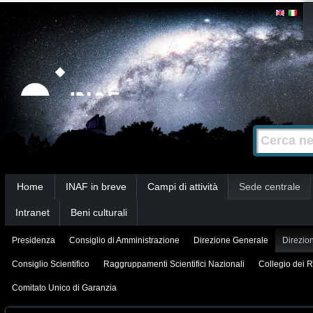
Salta
Strumenti
personali
ai
contenuti.
|
Salta
alla
Cerca nel s
Ricerca
navigazione
avanzata…
Sezioni
Home
INAF in breve
Campi di attività
Sede centrale
Intranet
Beni culturali
Presidenza
Consiglio di Amministrazione
Direzione Generale
Direzion
Consiglio Scientifico
Raggruppamenti Scientifici Nazionali
Collegio dei R
Comitato Unico di Garanzia