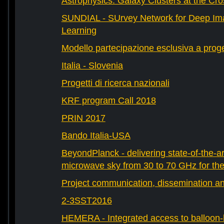
Astrophysics: Galaxy Clusters at the Cr
SUNDIAL - SUrvey Network for Deep Ima
Learning
Modello partecipazione esclusiva a prog
Italia - Slovenia
Progetti di ricerca nazionali
KRF program Call 2018
PRIN 2017
Bando Italia-USA
BeyondPlanck - delivering state-of-the-ar
microwave sky from 30 to 70 GHz for th
Project communication, dissemination an
2-3SST2016
HEMERA - Integrated access to balloon-b