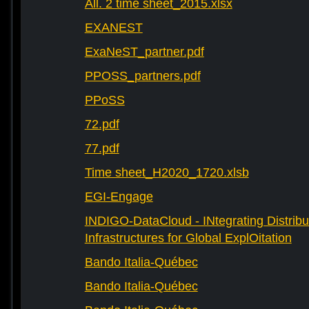
All. 2 time sheet_2015.xlsx
EXANEST
ExaNeST_partner.pdf
PPOSS_partners.pdf
PPoSS
72.pdf
77.pdf
Time sheet_H2020_1720.xlsb
EGI-Engage
INDIGO-DataCloud - INtegrating Distribu
Infrastructures for Global ExplOitation
Bando Italia-Québec
Bando Italia-Québec