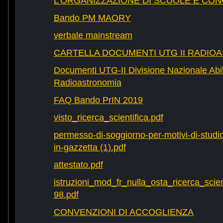
L’ORGANIZZAZIONE DI SCUOLE E CO
Bando PM MAORY
verbale mainstream
CARTELLA DOCUMENTI UTG II RADIO
Documenti UTG-II Divisione Nazionale Abili
Radioastronomia
FAQ Bando PrIN 2019
visto_ricerca_scientifica.pdf
permesso-di-soggiorno-per-motivi-di-studio-
in-gazzetta (1).pdf
attestato.pdf
istruzioni_mod_fr_nulla_osta_ricerca_scie
98.pdf
CONVENZIONI DI ACCOGLIENZA