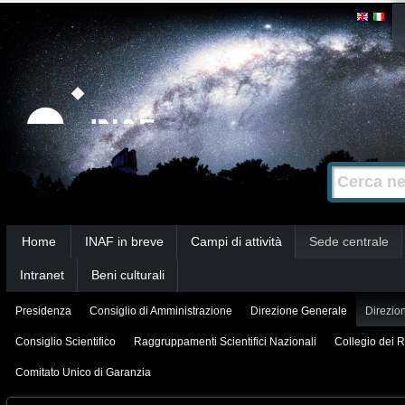
Salta
Strumenti
personali
ai
contenuti.
|
Salta
alla
Cerca nel s
Ricerca
navigazione
avanzata…
Sezioni
Home
INAF in breve
Campi di attività
Sede centrale
Intranet
Beni culturali
Presidenza
Consiglio di Amministrazione
Direzione Generale
Direzion
Consiglio Scientifico
Raggruppamenti Scientifici Nazionali
Collegio dei R
Comitato Unico di Garanzia