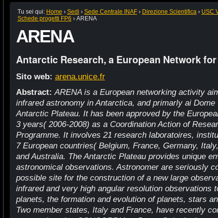
Tu sei qui:
Home
›
Sedi
›
Sede Centrale INAF
›
Direzione Scientifica
›
USC VI
Schede progetti FP6
›
ARENA
ARENA
Antarctic Research, a European Network for
Sito web:
arena.unice.fr
Abstract:
ARENA is a European networking activity aime
infrared astronomy in Antarctica, and primarly ai D
Antarctic Plateau. It has been approved by the Europea
3 years( 2006-2008) as a Coordination Action of Resear
Programme. It involves 21 research laboratoires, institu
7 European countries( Belgium, France, Germany, Italy,
and Australia. The Antarctic Plateau provides unique en
astronomical observations. Astronomer are seriously co
possible site for the construction of a new large observ
infrared and very high angular resolution observations t
planets, the formation and evolution of planets, stars 
Two member states, Italy and France, have recently com